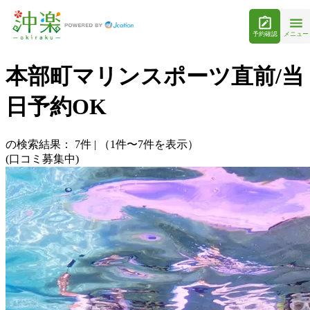
予約確認
メニュー
本部町マリンスポーツ直前/当
日予約OK
の検索結果：
7
件
|
（1件〜7件を表示）
(口コミ募集中)