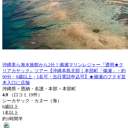
沖縄美ら海水族館から2分！備瀬マリンレジャー『透明★ク
リアカヤック』ツアー【沖縄本島北部｜本部町「備瀬」・約
90分・6歳以上・1名可・当日電話申込可】★備瀬のフクギ並
木入口に店舗
沖縄県 > 恩納・名護・本部 > 本部町
4.9
（口コミ 19件）
シーカヤック・カヌー（海）
6歳以上
1名以上
約1時間半