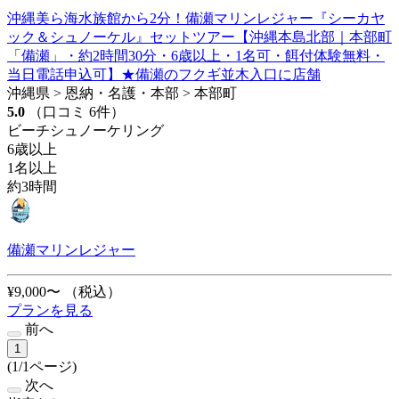
沖縄美ら海水族館から2分！備瀬マリンレジャー『シーカヤ
ック＆シュノーケル』セットツアー【沖縄本島北部｜本部町
「備瀬」・約2時間30分・6歳以上・1名可・餌付体験無料・
当日電話申込可】★備瀬のフクギ並木入口に店舗
沖縄県 > 恩納・名護・本部 > 本部町
5.0
（口コミ 6件）
ビーチシュノーケリング
6歳以上
1名以上
約3時間
備瀬マリンレジャー
¥9,000〜
（税込）
プランを見る
前へ
1
(1/1ページ)
次へ