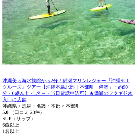
沖縄美ら海水族館から2分！備瀬マリンレジャー『沖縄SUP
クルーズ』ツアー【沖縄本島北部｜本部町「備瀬」・約90
分・6歳以上・1名～・当日電話申込可】★備瀬のフクギ並木
入口に店舗
沖縄県 > 恩納・名護・本部 > 本部町
5.0
（口コミ 23件）
SUP（サップ）
6歳以上
1名以上