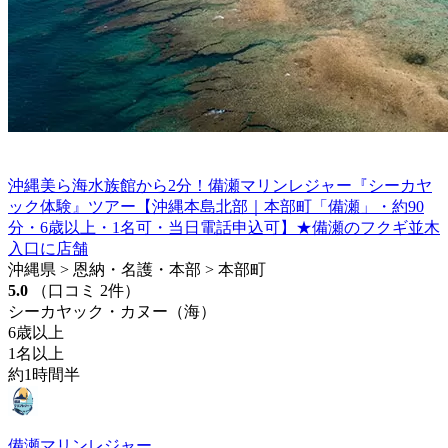
沖縄美ら海水族館から2分！備瀬マリンレジャー『シーカヤ
ック体験』ツアー【沖縄本島北部｜本部町「備瀬」・約90
分・6歳以上・1名可・当日電話申込可】★備瀬のフクギ並木
入口に店舗
沖縄県 > 恩納・名護・本部 > 本部町
5.0
（口コミ 2件）
シーカヤック・カヌー（海）
6歳以上
1名以上
約1時間半
備瀬マリンレジャー