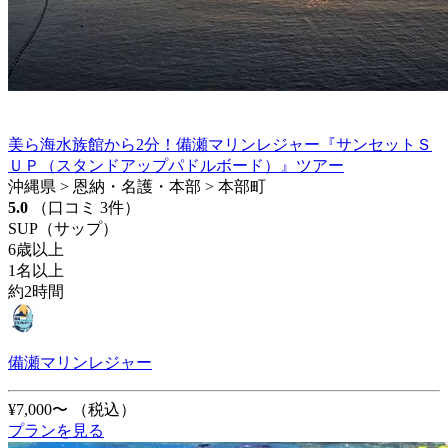
美ら海水族館から2分！備瀬マリンレジャー『サンセットＳ
ＵＰ（スタンドアップパドルボード）』ツアー
沖縄県 > 恩納・名護・本部 > 本部町
5.0
（口コミ 3件）
SUP（サップ）
6歳以上
1名以上
約2時間
備瀬マリンレジャー
¥7,000〜
（税込）
プランを見る