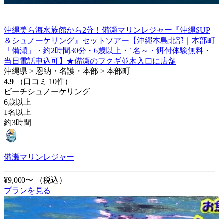
沖縄美ら海水族館から2分！備瀬マリンレジャー『沖縄SUP
＆シュノーケリング』セットツアー【沖縄本島北部｜本部町
「備瀬」・約2時間30分・6歳以上・1名～・餌付体験無料・
当日電話申込可】★備瀬のフクギ並木入口に店舗
沖縄県 > 恩納・名護・本部 > 本部町
4.9
（口コミ 10件）
ビーチシュノーケリング
6歳以上
1名以上
約3時間
備瀬マリンレジャー
¥9,000〜
（税込）
プランを見る