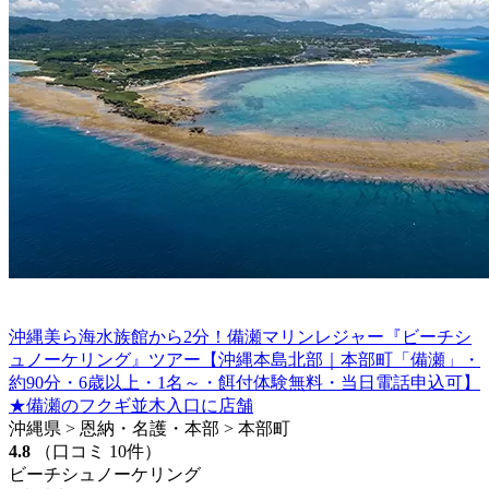
沖縄美ら海水族館から2分！備瀬マリンレジャー『ビーチシ
ュノーケリング』ツアー【沖縄本島北部｜本部町「備瀬」・
約90分・6歳以上・1名～・餌付体験無料・当日電話申込可】
★備瀬のフクギ並木入口に店舗
沖縄県 > 恩納・名護・本部 > 本部町
4.8
（口コミ 10件）
ビーチシュノーケリング