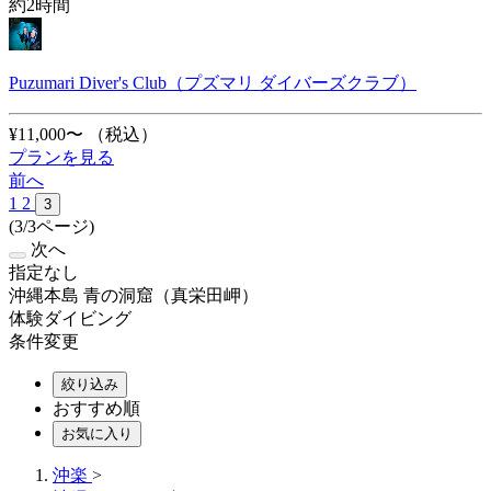
約2時間
Puzumari Diver's Club（プズマリ ダイバーズクラブ）
¥11,000〜
（税込）
プランを見る
前へ
1
2
3
(3/3ページ)
次へ
指定なし
沖縄本島 青の洞窟（真栄田岬）
体験ダイビング
条件変更
絞り込み
おすすめ順
お気に入り
沖楽
>