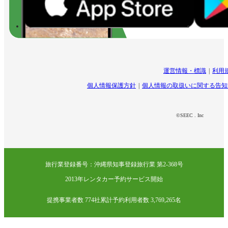
運営情報・標識
利用
個人情報保護方針
個人情報の取扱いに関する告知
©SEEC . Inc
旅行業登録番号：沖縄県知事登録旅行業 第2-368号
2013年レンタカー予約サービス開始
提携事業者数 774社
累計予約利用者数 3,769,265名