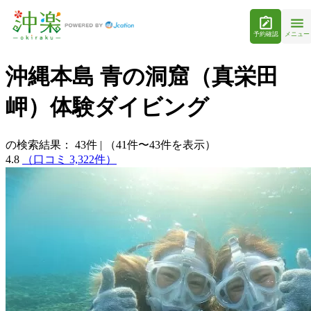
予約確認
メニュー
沖縄本島 青の洞窟（真栄田
岬）体験ダイビング
の検索結果：
43
件
|
（41件〜43件を表示）
4.8
（口コミ 3,322件）