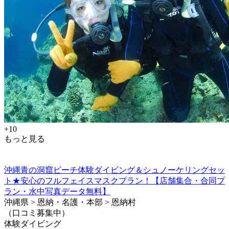
+10
もっと見る
沖縄青の洞窟ビーチ体験ダイビング＆シュノーケリングセッ
ト★安心のフルフェイスマスクプラン！【店舗集合・合同プ
ラン・水中写真データ無料】
沖縄県 > 恩納・名護・本部 > 恩納村
（口コミ募集中）
体験ダイビング