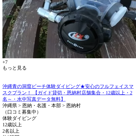
+7
もっと見る
沖縄青の洞窟ビーチ体験ダイビング★安心のフルフェイスマ
スクプラン！ 【ガイド貸切・恩納村店舗集合・12歳以上・2
名～・水中写真データ無料】
沖縄県 > 恩納・名護・本部 > 恩納村
（口コミ募集中）
体験ダイビング
12歳以上
2名以上