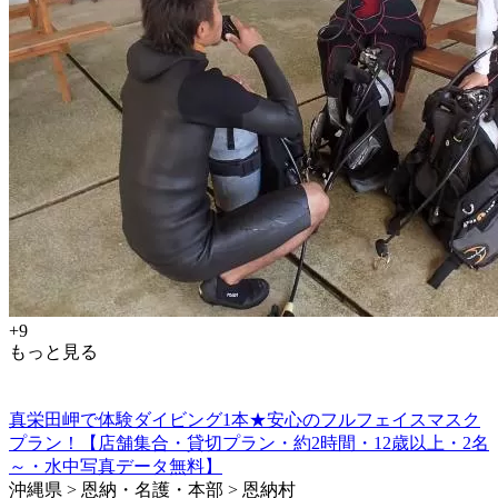
+9
もっと見る
真栄田岬で体験ダイビング1本★安心のフルフェイスマスク
プラン！【店舗集合・貸切プラン・約2時間・12歳以上・2名
～・水中写真データ無料】
沖縄県 > 恩納・名護・本部 > 恩納村