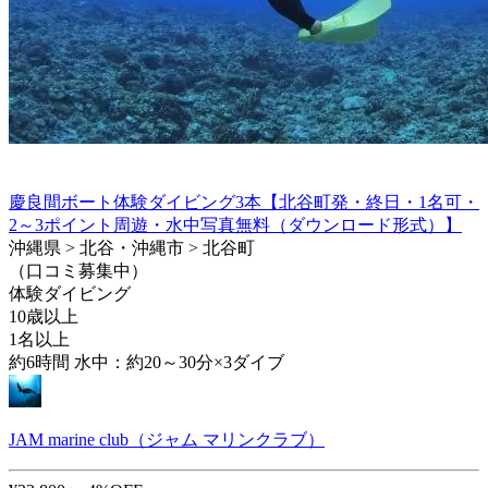
慶良間ボート体験ダイビング3本【北谷町発・終日・1名可・
2～3ポイント周遊・水中写真無料（ダウンロード形式）】
沖縄県 > 北谷・沖縄市 > 北谷町
（口コミ募集中）
体験ダイビング
10歳以上
1名以上
約6時間 水中：約20～30分×3ダイブ
JAM marine club（ジャム マリンクラブ）