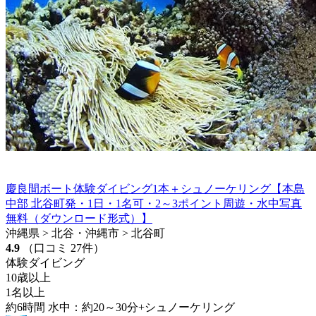
慶良間ボート体験ダイビング1本＋シュノーケリング【本島
中部 北谷町発・1日・1名可・2～3ポイント周遊・水中写真
無料（ダウンロード形式）】
沖縄県 > 北谷・沖縄市 > 北谷町
4.9
（口コミ 27件）
体験ダイビング
10歳以上
1名以上
約6時間 水中：約20～30分+シュノーケリング