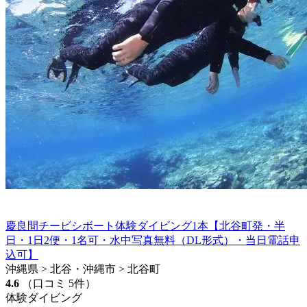
慶良間チービシボート体験ダイビング1本【北谷町発・半
日・1日2便・1名可・水中写真無料（DL形式）・当日電話申
込可】
沖縄県 > 北谷・沖縄市 > 北谷町
4.6
（口コミ 5件）
体験ダイビング