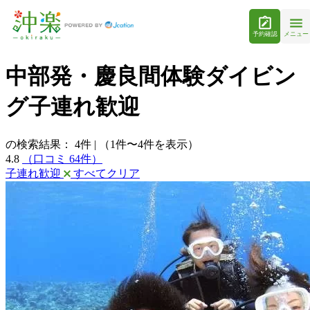
予約確認
メニュー
中部発・慶良間体験ダイビン
グ子連れ歓迎
の検索結果：
4
件
|
（1件〜4件を表示）
4.8
（口コミ 64件）
子連れ歓迎
すべてクリア