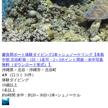
慶良間ボート体験ダイビング2本＋シュノーケリング【本島
中部 北谷町発・1日・1名可・2～3ポイント周遊・水中写真
無料（ダウンロード形式）】
沖縄県 > 北谷・沖縄市 > 北谷町
4.9
（口コミ 31件）
体験ダイビング
10歳以上
1名以上
約6時間 水中：約20～30分×2本+シュノーケル