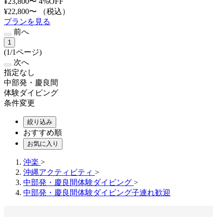
¥23,800〜
4%OFF
¥22,800〜
（税込）
プランを見る
前へ
1
(1/1ページ)
次へ
指定なし
中部発・慶良間
体験ダイビング
条件変更
絞り込み
おすすめ順
お気に入り
沖楽
>
沖縄アクティビティ
>
中部発・慶良間体験ダイビング
>
中部発・慶良間体験ダイビング子連れ歓迎