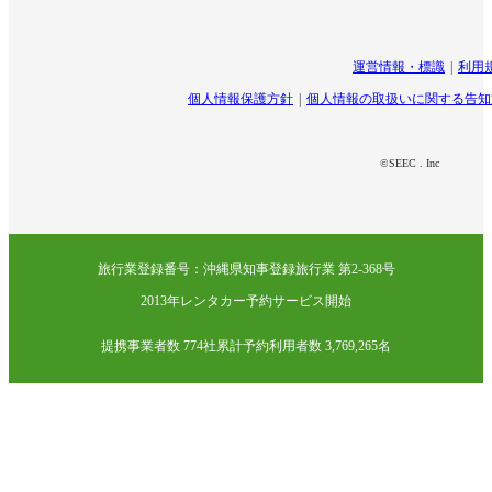
運営情報・標識
利用
個人情報保護方針
個人情報の取扱いに関する告知
©SEEC . Inc
旅行業登録番号：沖縄県知事登録旅行業 第2-368号
2013年レンタカー予約サービス開始
提携事業者数 774社
累計予約利用者数 3,769,265名