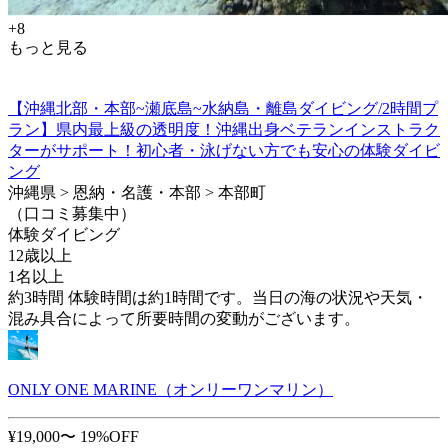
+8
もっと見る
【沖縄北部・本部~瀬底島~水納島・離島ダイビング/2時間プ
ラン】県内最上級の透明度！沖縄出身ベテランインストラク
ターがサポート！初心者・泳げない方でも安心の体験ダイビ
ング
沖縄県 > 恩納・名護・本部 > 本部町
（口コミ募集中）
体験ダイビング
12歳以上
1名以上
約3時間 体験時間は約1時間です。当日の海の状況や天気・
混み具合によって所要時間の変動がございます。
ONLY ONE MARINE（オンリーワンマリン）
¥19,000〜
19%OFF