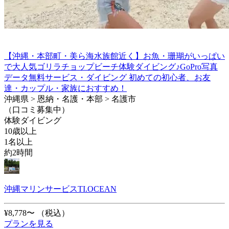
【沖縄・本部町・美ら海水族館近く】お魚・珊瑚がいっぱい
で大人気ゴリラチョップビーチ体験ダイビング♪GoPro写真
データ無料サービス・ダイビング 初めての初心者、お友
達・カップル・家族におすすめ！
沖縄県 > 恩納・名護・本部 > 名護市
（口コミ募集中）
体験ダイビング
10歳以上
1名以上
約2時間
沖縄マリンサービスTI.OCEAN
¥8,778〜
（税込）
プランを見る