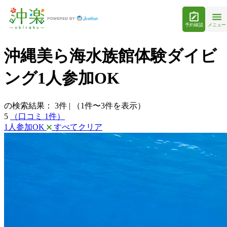
予約確認
メニュー
沖縄美ら海水族館体験ダイビ
ング1人参加OK
の検索結果：
3
件
|
（1件〜3件を表示）
5
（口コミ 1件）
1人参加OK
すべてクリア