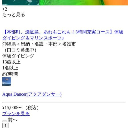
+2
もっと見る
【本部町、瀬底島、あれもこれも！3時間充実コース】体験
ダイビング＆マリンスポーツ♪
沖縄県 > 恩納・名護・本部 > 名護市
（口コミ募集中）
体験ダイビング
13歳以上
1名以上
約3時間
Aqua Dancer(アクアダンサー)
¥15,000〜
（税込）
プランを見る
前へ
1