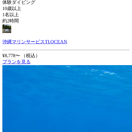
体験ダイビング
10歳以上
1名以上
約2時間
沖縄マリンサービスTI.OCEAN
¥8,778〜
（税込）
プランを見る