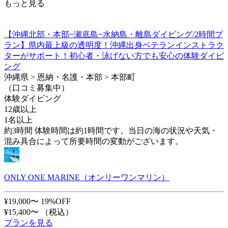
もっと見る
【沖縄北部・本部~瀬底島~水納島・離島ダイビング/2時間プ
ラン】県内最上級の透明度！沖縄出身ベテランインストラク
ターがサポート！初心者・泳げない方でも安心の体験ダイビ
ング
沖縄県 > 恩納・名護・本部 > 本部町
（口コミ募集中）
体験ダイビング
12歳以上
1名以上
約3時間 体験時間は約1時間です。当日の海の状況や天気・
混み具合によって所要時間の変動がございます。
ONLY ONE MARINE（オンリーワンマリン）
¥19,000〜
19%OFF
¥15,400〜
（税込）
プランを見る