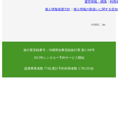
運営情報・標識
利用
個人情報保護方針
個人情報の取扱いに関する告知
©SEEC . Inc
旅行業登録番号：沖縄県知事登録旅行業 第2-368号
2013年レンタカー予約サービス開始
提携事業者数 774社
累計予約利用者数 3,769,265名