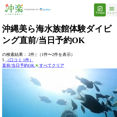
予約確認
メニュー
沖縄美ら海水族館体験ダイビ
ング直前/当日予約OK
の検索結果：
2
件
|
（1件〜2件を表示）
5
（口コミ 1件）
直前/当日予約OK
すべてクリア