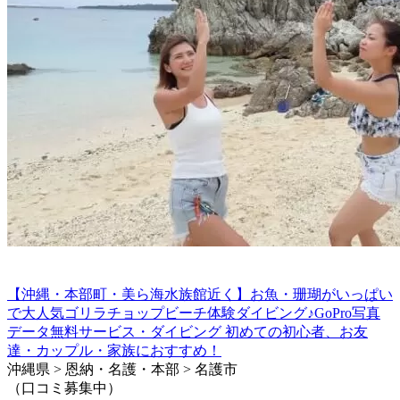
【沖縄・本部町・美ら海水族館近く】お魚・珊瑚がいっぱい
で大人気ゴリラチョップビーチ体験ダイビング♪GoPro写真
データ無料サービス・ダイビング 初めての初心者、お友
達・カップル・家族におすすめ！
沖縄県 > 恩納・名護・本部 > 名護市
（口コミ募集中）