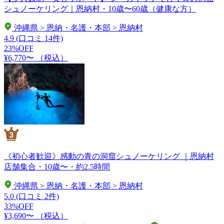
シュノーケリング｜恩納村・10歳〜60歳（健康な方）
沖縄県 > 恩納・名護・本部 > 恩納村
4.9
(口コミ 14件)
23%OFF
¥6,770〜
（税込）
《初心者歓迎》感動の青の洞窟シュノーケリング ｜恩納村
店舗集合・10歳〜・約2.5時間
沖縄県 > 恩納・名護・本部 > 恩納村
5.0
(口コミ 2件)
33%OFF
¥3,690〜
（税込）