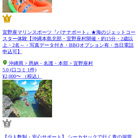
宜野座マリンスポーツ『バナナボート』★海のジェットコー
スター体験【沖縄本島北部・宜野座村開催・約15分・2歳以
上・2名～・写真データ付き・BBQオプション有・当日電話
申込可】
沖縄県 > 恩納・名護・本部 > 宜野座村
5.0
(口コミ 1件)
¥2,000〜
（税込）
【少人数制・安心サポート】 シーカヤックで行く青の洞窟