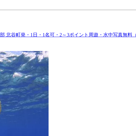
部 北谷町発・1日・1名可・2～3ポイント周遊・水中写真無料