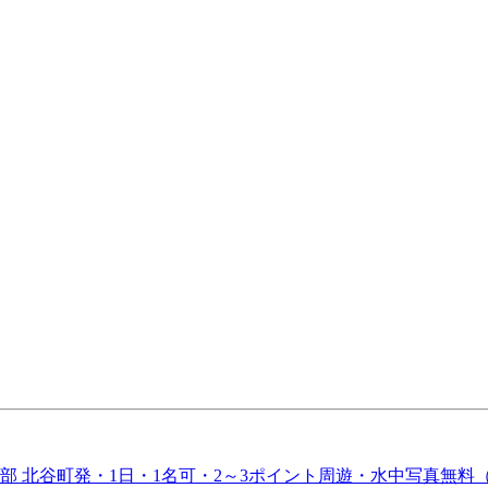
部 北谷町発・1日・1名可・2～3ポイント周遊・水中写真無料