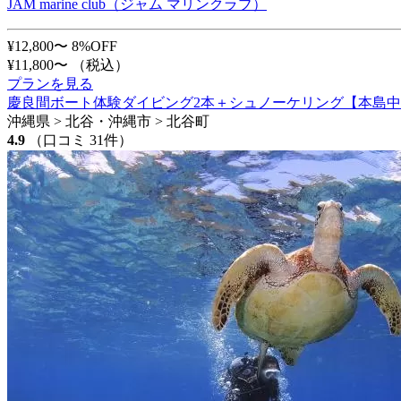
JAM marine club（ジャム マリンクラブ）
¥12,800〜
8%OFF
¥11,800〜
（税込）
プランを見る
慶良間ボート体験ダイビング2本＋シュノーケリング【本島中
沖縄県 > 北谷・沖縄市 > 北谷町
4.9
（口コミ 31件）