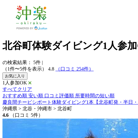
北谷町体験ダイビング1人参加
の検索結果：
5
件
|
（1件〜5件を表示）
4.8
（口コミ 254件）
お気に入り
1人参加OK
すべてクリア
おすすめ順
安い順
口コミ評価順
所要時間の短い順
慶良間チービシボート体験ダイビング1本【北谷町発・半日・
沖縄県 > 北谷・沖縄市 > 北谷町
4.6
（口コミ 5件）