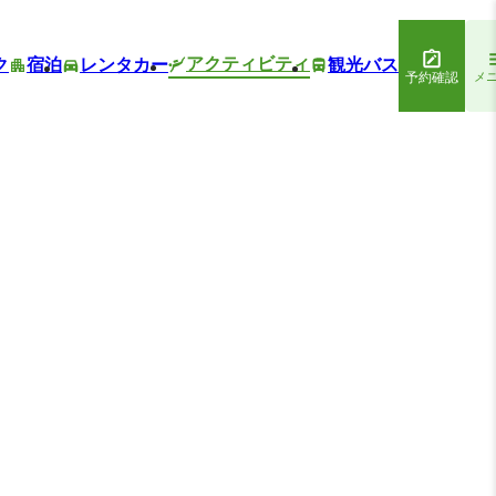
アクティビティ
ク
宿泊
レンタカー
観光バス
予約確認
メ