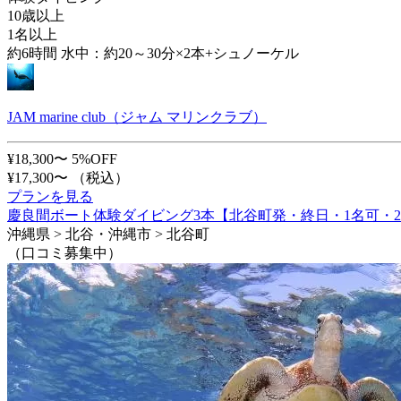
10歳以上
1名以上
約6時間 水中：約20～30分×2本+シュノーケル
JAM marine club（ジャム マリンクラブ）
¥18,300〜
5%OFF
¥17,300〜
（税込）
プランを見る
慶良間ボート体験ダイビング3本【北谷町発・終日・1名可・
沖縄県 > 北谷・沖縄市 > 北谷町
（口コミ募集中）