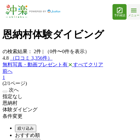
予約確認
メニュー
恩納村体験ダイビング
の検索結果：
2
件
|
（0件〜0件を表示）
4.8
（口コミ 3,356件）
無料写真・動画プレゼント有
すべてクリア
前へ
1
(2/1ページ)
次へ
指定なし
恩納村
体験ダイビング
条件変更
絞り込み
おすすめ順