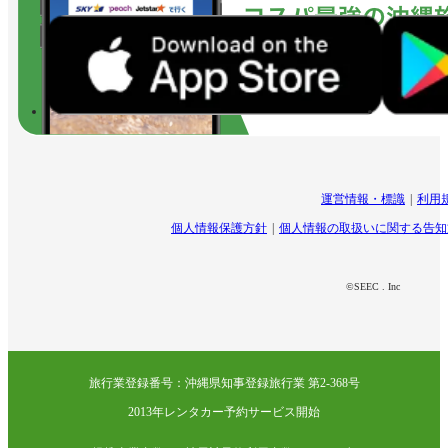
運営情報・標識
利用
個人情報保護方針
個人情報の取扱いに関する告知
©SEEC . Inc
旅行業登録番号：沖縄県知事登録旅行業 第2-368号
2013年レンタカー予約サービス開始