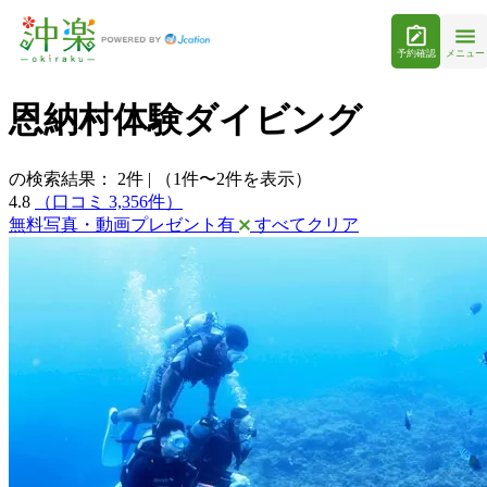
予約確認
メニュー
恩納村体験ダイビング
の検索結果：
2
件
|
（1件〜2件を表示）
4.8
（口コミ 3,356件）
無料写真・動画プレゼント有
すべてクリア