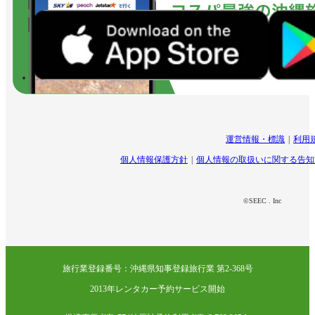
運営情報・標識
利用
個人情報保護方針
個人情報の取扱いに関する告知
©SEEC . Inc
旅行業登録番号：沖縄県知事登録旅行業 第2-368号
2013年レンタカー予約サービス開始