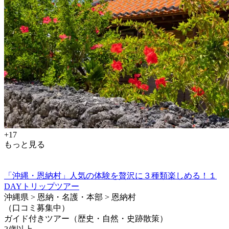
+17
もっと見る
「沖縄・恩納村」人気の体験を贅沢に３種類楽しめる！１
DAYトリップツアー
沖縄県 > 恩納・名護・本部 > 恩納村
（口コミ募集中）
ガイド付きツアー（歴史・自然・史跡散策）