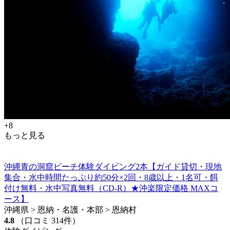
+8
もっと見る
沖縄青の洞窟ビーチ体験ダイビング2本【ガイド貸切・現地
集合・水中時間たっぷり約50分×2回・8歳以上・1名可・餌
付け無料・水中写真無料（CD-R）★沖楽限定価格 MAXコ
ース】
沖縄県 > 恩納・名護・本部 > 恩納村
4.8
（口コミ 314件）