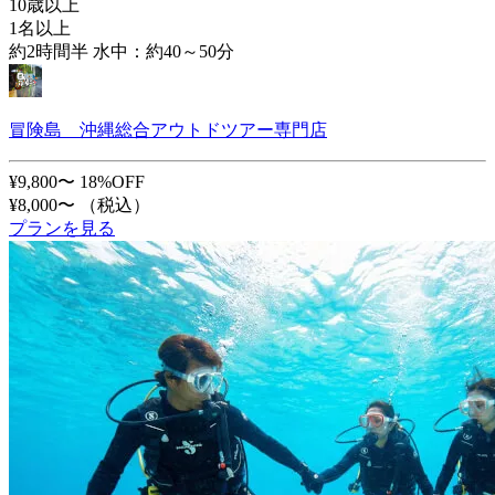
10歳以上
1名以上
約2時間半 水中：約40～50分
冒険島 沖縄総合アウトドツアー専門店
¥9,800〜
18%OFF
¥8,000〜
（税込）
プランを見る