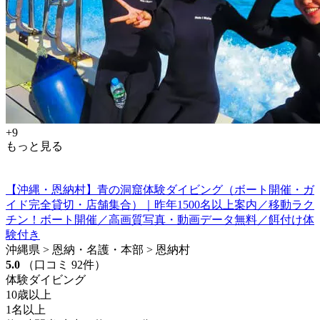
+9
もっと見る
【沖縄・恩納村】青の洞窟体験ダイビング（ボート開催・ガ
イド完全貸切・店舗集合）｜昨年1500名以上案内／移動ラク
チン！ボート開催／高画質写真・動画データ無料／餌付け体
験付き
沖縄県 > 恩納・名護・本部 > 恩納村
5.0
（口コミ 92件）
体験ダイビング
10歳以上
1名以上