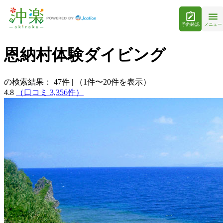
予約確認
メニュー
恩納村体験ダイビング
の検索結果：
47
件
|
（1件〜20件を表示）
4.8
（口コミ 3,356件）