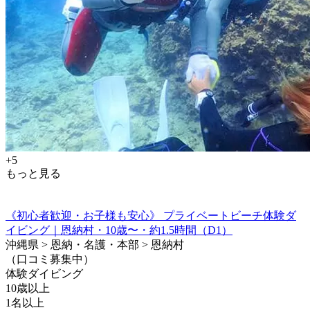
+5
もっと見る
《初心者歓迎・お子様も安心》 プライベートビーチ体験ダ
イビング｜恩納村・10歳〜・約1.5時間（D1）
沖縄県 > 恩納・名護・本部 > 恩納村
（口コミ募集中）
体験ダイビング
10歳以上
1名以上