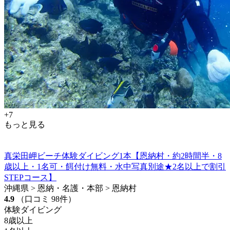
+7
もっと見る
真栄田岬ビーチ体験ダイビング1本【恩納村・約2時間半・8
歳以上・1名可・餌付け無料・水中写真別途★2名以上で割引
STEPコース】
沖縄県 > 恩納・名護・本部 > 恩納村
4.9
（口コミ 98件）
体験ダイビング
8歳以上