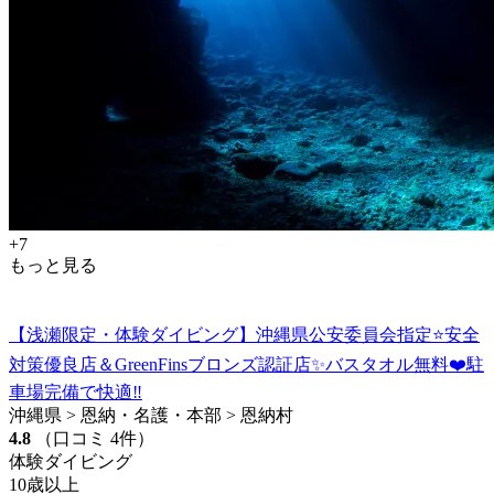
+7
もっと見る
【浅瀬限定・体験ダイビング】沖縄県公安委員会指定⭐️安全
対策優良店＆GreenFinsブロンズ認証店✨バスタオル無料❤️駐
車場完備で快適‼️
沖縄県 > 恩納・名護・本部 > 恩納村
4.8
（口コミ 4件）
体験ダイビング
10歳以上