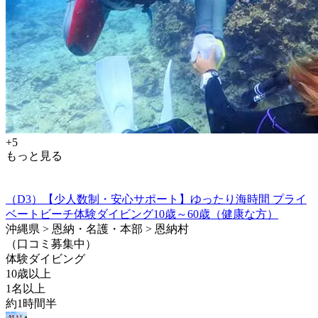
+5
もっと見る
（D3）【少人数制・安心サポート】ゆったり海時間 プライ
ベートビーチ体験ダイビング10歳～60歳（健康な方）
沖縄県 > 恩納・名護・本部 > 恩納村
（口コミ募集中）
体験ダイビング
10歳以上
1名以上
約1時間半