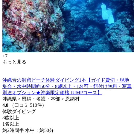
+7
もっと見る
沖縄青の洞窟ビーチ体験ダイビング1本【ガイド貸切・現地
集合・水中時間約50分・8歳以上・1名可・餌付け無料・写真
別途オプション★沖楽限定価格 JUMPコース】
沖縄県 > 恩納・名護・本部 > 恩納村
4.8
（口コミ 510件）
体験ダイビング
8歳以上
1名以上
約2時間半 水中：約50分