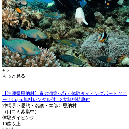
+13
もっと見る
【沖縄県恩納村】青の洞窟へ行く体験ダイビングボートツア
ー！Gopro無料レンタル付、8大無料特典付
沖縄県 > 恩納・名護・本部 > 恩納村
（口コミ募集中）
体験ダイビング
10歳以上