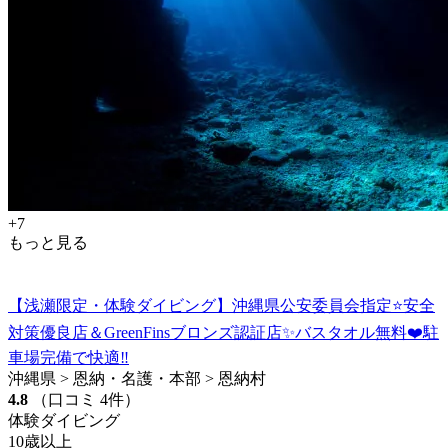
+7
もっと見る
【浅瀬限定・体験ダイビング】沖縄県公安委員会指定⭐️安全
対策優良店＆GreenFinsブロンズ認証店✨バスタオル無料❤️駐
車場完備で快適‼️
沖縄県 > 恩納・名護・本部 > 恩納村
4.8
（口コミ 4件）
体験ダイビング
10歳以上