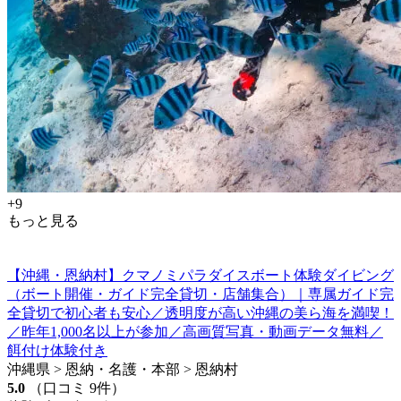
+9
もっと見る
【沖縄・恩納村】クマノミパラダイスボート体験ダイビング
（ボート開催・ガイド完全貸切・店舗集合）｜専属ガイド完
全貸切で初心者も安心／透明度が高い沖縄の美ら海を満喫！
／昨年1,000名以上が参加／高画質写真・動画データ無料／
餌付け体験付き
沖縄県 > 恩納・名護・本部 > 恩納村
5.0
（口コミ 9件）