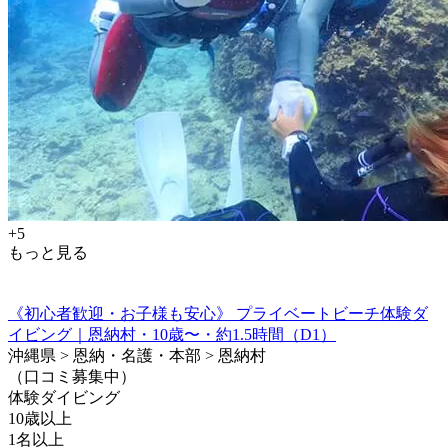
+5
もっと見る
《初心者歓迎・お子様も安心》 プライベートビーチ体験ダ
イビング｜恩納村・10歳〜・約1.5時間（D1）
沖縄県 > 恩納・名護・本部 > 恩納村
（口コミ募集中）
体験ダイビング
10歳以上
1名以上