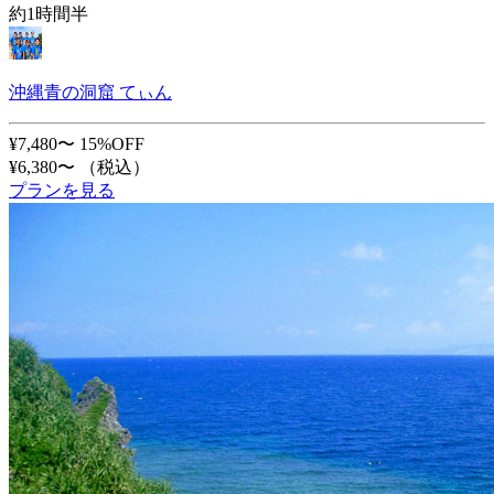
約1時間半
沖縄青の洞窟 てぃん
¥7,480〜
15%OFF
¥6,380〜
（税込）
プランを見る