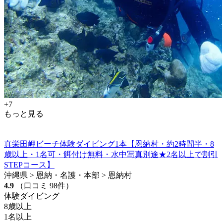
+7
もっと見る
真栄田岬ビーチ体験ダイビング1本【恩納村・約2時間半・8
歳以上・1名可・餌付け無料・水中写真別途★2名以上で割引
STEPコース】
沖縄県 > 恩納・名護・本部 > 恩納村
4.9
（口コミ 98件）
体験ダイビング
8歳以上
1名以上