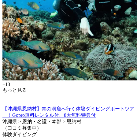
+13
もっと見る
【沖縄県恩納村】青の洞窟へ行く体験ダイビングボートツア
ー！Gopro無料レンタル付、8大無料特典付
沖縄県 > 恩納・名護・本部 > 恩納村
（口コミ募集中）
体験ダイビング