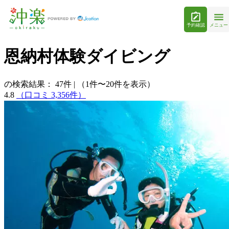
予約確認
メニュー
恩納村体験ダイビング
の検索結果：
47
件
|
（1件〜20件を表示）
4.8
（口コミ 3,356件）