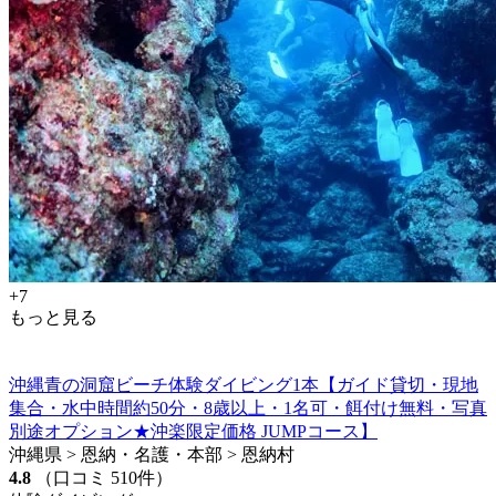
+7
もっと見る
沖縄青の洞窟ビーチ体験ダイビング1本【ガイド貸切・現地
集合・水中時間約50分・8歳以上・1名可・餌付け無料・写真
別途オプション★沖楽限定価格 JUMPコース】
沖縄県 > 恩納・名護・本部 > 恩納村
4.8
（口コミ 510件）