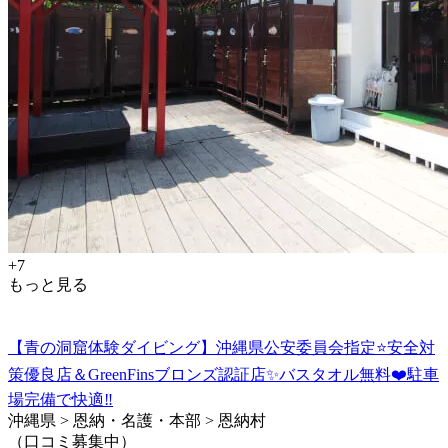
+7
もっと見る
【青の洞窟体験ダイビング】沖縄県公安委員会指定⭐️安全対
策優良店＆GreenFinsブロンズ認証店✨バスタオル無料❤️駐車
場完備で快適‼️
沖縄県 > 恩納・名護・本部 > 恩納村
（口コミ募集中）