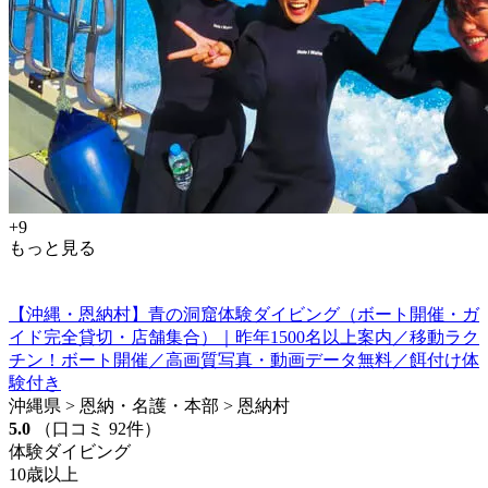
+9
もっと見る
【沖縄・恩納村】青の洞窟体験ダイビング（ボート開催・ガ
イド完全貸切・店舗集合）｜昨年1500名以上案内／移動ラク
チン！ボート開催／高画質写真・動画データ無料／餌付け体
験付き
沖縄県 > 恩納・名護・本部 > 恩納村
5.0
（口コミ 92件）
体験ダイビング
10歳以上