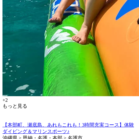
+2
もっと見る
【本部町、瀬底島、あれもこれも！3時間充実コース】体験
ダイビング＆マリンスポーツ♪
沖縄県 > 恩納・名護・本部 > 名護市