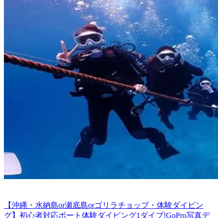
【沖縄・水納島or瀬底島orゴリラチョップ・体験ダイビン
グ】初心者対応ボート体験ダイビング1ダイブ!GoPro写真デ