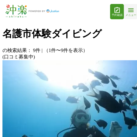
予約確認
メニュー
名護市体験ダイビング
の検索結果：
9
件
|
（1件〜9件を表示）
(口コミ募集中)