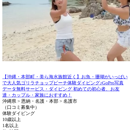
【沖縄・本部町・美ら海水族館近く】お魚・珊瑚がいっぱい
で大人気ゴリラチョップビーチ体験ダイビング♪GoPro写真
データ無料サービス・ダイビング 初めての初心者、お友
達・カップル・家族におすすめ！
沖縄県 > 恩納・名護・本部 > 名護市
（口コミ募集中）
体験ダイビング
10歳以上
1名以上