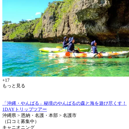
+17
もっと見る
「沖縄・やんばる」秘境のやんばるの森と海を遊び尽くす！
1DAYトリップツアー
沖縄県 > 恩納・名護・本部 > 名護市
（口コミ募集中）
キャニオニング