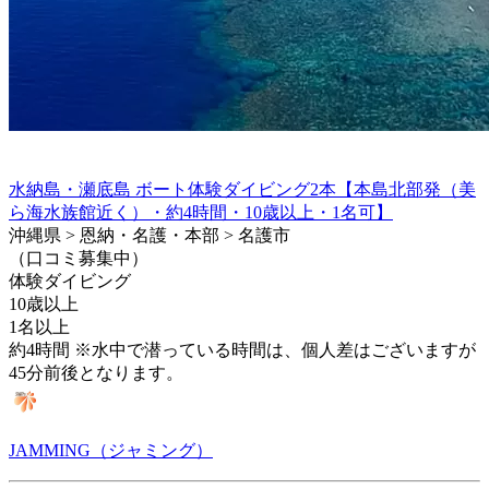
水納島・瀬底島 ボート体験ダイビング2本【本島北部発（美
ら海水族館近く）・約4時間・10歳以上・1名可】
沖縄県 > 恩納・名護・本部 > 名護市
（口コミ募集中）
体験ダイビング
10歳以上
1名以上
約4時間 ※水中で潜っている時間は、個人差はございますが
45分前後となります。
JAMMING（ジャミング）