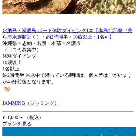
水納島・瀬底島 ボート体験ダイビング1本【本島北部発（美
ら海水族館近く）・約2時間半・10歳以上・1名可】
沖縄県 > 恩納・名護・本部 > 名護市
（口コミ募集中）
体験ダイビング
10歳以上
1名以上
約2時間半 ※水中で潜っている時間は、個人差はございます
が45分前後となります。
JAMMING（ジャミング）
¥11,000〜
（税込）
プランを見る