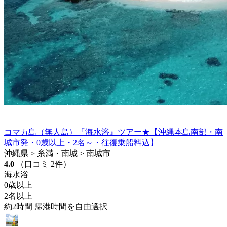
コマカ島（無人島）『海水浴』ツアー★【沖縄本島南部・南
城市発・0歳以上・2名～・往復乗船料込】
沖縄県 > 糸満・南城 > 南城市
4.0
（口コミ 2件）
海水浴
0歳以上
2名以上
約2時間 帰港時間を自由選択