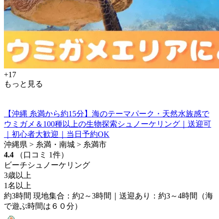
+17
もっと見る
【沖縄 糸満から約15分】海のテーマパーク・天然水族感で
ウミガメ＆100種以上の生物探索シュノーケリング｜送迎可
｜初心者大歓迎｜当日予約OK
沖縄県 > 糸満・南城 > 糸満市
4.4
（口コミ 1件）
ビーチシュノーケリング
3歳以上
1名以上
約3時間 現地集合：約2～3時間｜送迎あり：約3～4時間（海
で遊ぶ時間は６０分）