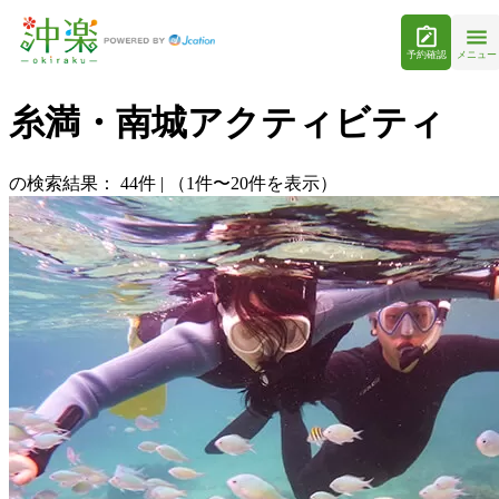
予約確認
メニュー
糸満・南城アクティビティ
の検索結果：
44
件
|
（1件〜20件を表示）