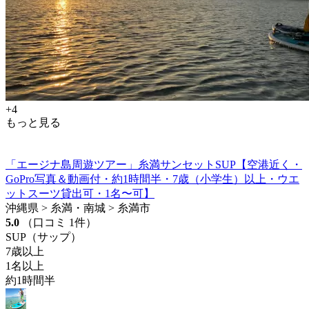
+4
もっと見る
「エージナ島周遊ツアー」糸満サンセットSUP【空港近く・
GoPro写真＆動画付・約1時間半・7歳（小学生）以上・ウエ
ットスーツ貸出可・1名〜可】
沖縄県 > 糸満・南城 > 糸満市
5.0
（口コミ 1件）
SUP（サップ）
7歳以上
1名以上
約1時間半