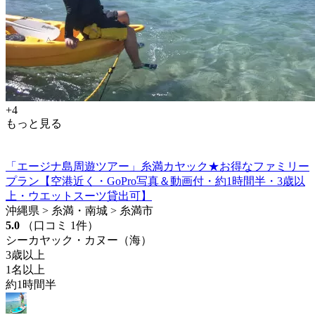
+4
もっと見る
「エージナ島周遊ツアー」糸満カヤック★お得なファミリー
プラン【空港近く・GoPro写真＆動画付・約1時間半・3歳以
上・ウエットスーツ貸出可】
沖縄県 > 糸満・南城 > 糸満市
5.0
（口コミ 1件）
シーカヤック・カヌー（海）
3歳以上
1名以上
約1時間半