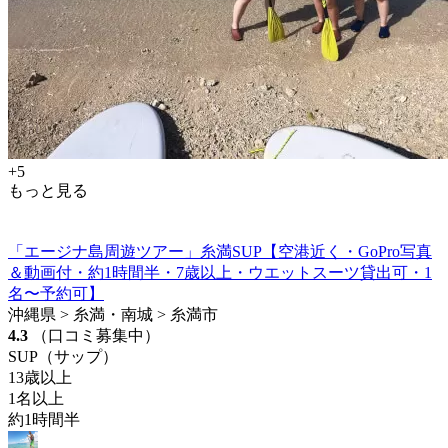
+5
もっと見る
「エージナ島周遊ツアー」糸満SUP【空港近く・GoPro写真
＆動画付・約1時間半・7歳以上・ウエットスーツ貸出可・1
名〜予約可】
沖縄県 > 糸満・南城 > 糸満市
4.3
（口コミ募集中）
SUP（サップ）
13歳以上
1名以上
約1時間半