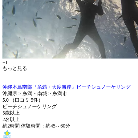
+1
もっと見る
沖縄本島南部『糸満・大度海岸』ビーチシュノーケリング
沖縄県 > 糸満・南城 > 糸満市
5.0
（口コミ 5件）
ビーチシュノーケリング
5歳以上
2名以上
約2時間 体験時間：約45～60分