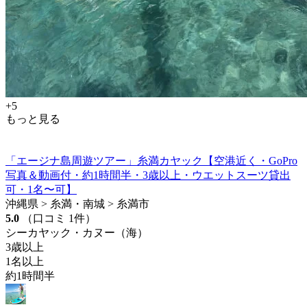
+5
もっと見る
「エージナ島周遊ツアー」糸満カヤック【空港近く・GoPro
写真＆動画付・約1時間半・3歳以上・ウエットスーツ貸出
可・1名〜可】
沖縄県 > 糸満・南城 > 糸満市
5.0
（口コミ 1件）
シーカヤック・カヌー（海）
3歳以上
1名以上
約1時間半