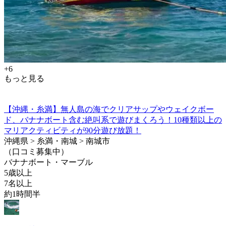
+6
もっと見る
【沖縄・糸満】無人島の海でクリアサップやウェイクボー
ド、バナナボート含む絶叫系で遊びまくろう！10種類以上の
マリアクティビティが90分遊び放題！
沖縄県 > 糸満・南城 > 南城市
（口コミ募集中）
バナナボート・マーブル
5歳以上
7名以上
約1時間半