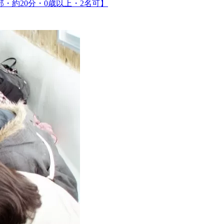
・約20分・0歳以上・2名可】