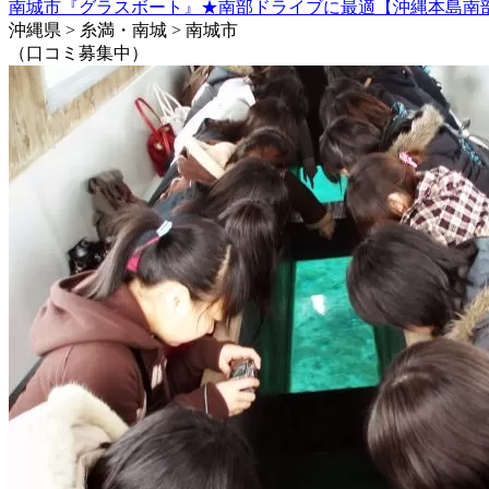
南城市『グラスボート』★南部ドライブに最適【沖縄本島南部
沖縄県 > 糸満・南城 > 南城市
（口コミ募集中）