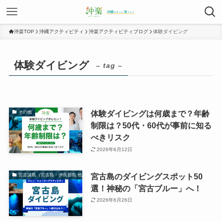
沖楽TOP
沖縄アクティビティ
沖楽アクティビティブログ
体験ダイビング
体験ダイビング
– tag –
体験ダイビングは何歳まで？年齢
その他
制限は？50代・60代が事前に知る
べきリスク
2026年6月12日
宮古島のダイビングスポット50
宮古諸島（宮古島・伊良部島 他）
選！神秘の「宮古ブルー」へ！
2026年6月26日