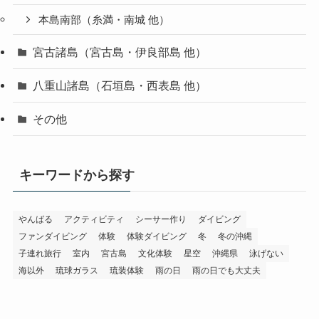
本島南部（糸満・南城 他）
宮古諸島（宮古島・伊良部島 他）
八重山諸島（石垣島・西表島 他）
その他
キーワードから探す
やんばる
アクティビティ
シーサー作り
ダイビング
ファンダイビング
体験
体験ダイビング
冬
冬の沖縄
子連れ旅行
室内
宮古島
文化体験
星空
沖縄県
泳げない
海以外
琉球ガラス
琉装体験
雨の日
雨の日でも大丈夫