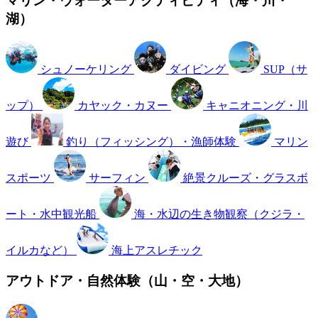
マリン・ウォーターアクティビティ（海・川・
湖）
シュノーケリング
ダイビング
SUP（サ
ップ）
カヤック・カヌー
キャニオニング・川
遊び
釣り（フィッシング）・漁師体験
マリン
スポーツ
サーフィン
絶景クルーズ・グラスボ
ート・水中観光船
海・水辺の生き物観察（クジラ・
イルカなど）
海上アスレチック
アウトドア・自然体験（山・空・大地）