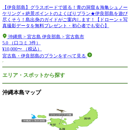
【伊良部島】グラスボードで巡る！青の洞窟＆海亀シュノー
ケリング＋絶景ポイントのよくばりプラン★伊良部島を遊び
尽くそう！島出身のガイドがご案内します！【ドローン＋写
真撮影データを無料プレゼント・初心者でも安心】
沖縄県 > 宮古島 伊良部島 > 宮古島市
5.0
（口コミ 3件）
¥10,000〜
（税込）
宮古島・伊良部島のプランをすべて見る
エリア・スポットから探す
沖縄本島マップ