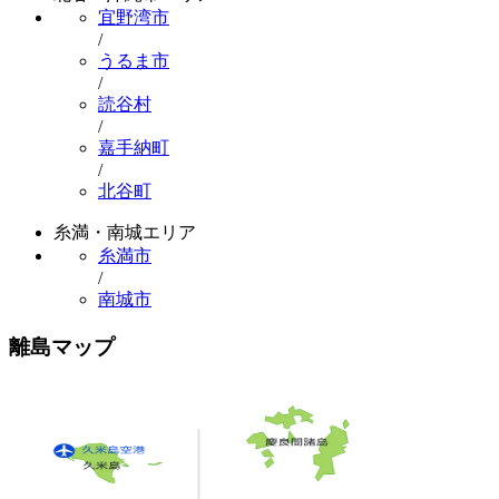
宜野湾市
/
うるま市
/
読谷村
/
嘉手納町
/
北谷町
糸満・南城エリア
糸満市
/
南城市
離島マップ