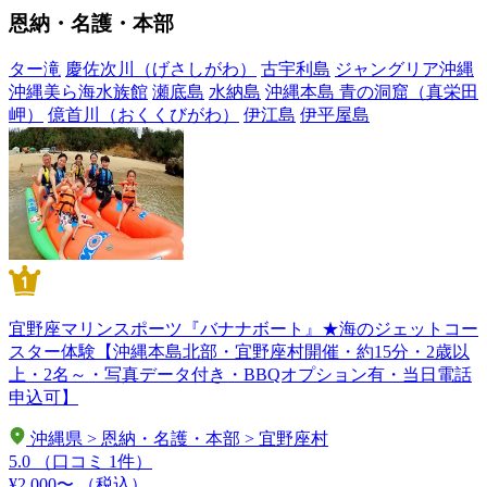
恩納・名護・本部
ター滝
慶佐次川（げさしがわ）
古宇利島
ジャングリア沖縄
沖縄美ら海水族館
瀬底島
水納島
沖縄本島 青の洞窟（真栄田
岬）
億首川（おくくびがわ）
伊江島
伊平屋島
宜野座マリンスポーツ『バナナボート』★海のジェットコー
スター体験【沖縄本島北部・宜野座村開催・約15分・2歳以
上・2名～・写真データ付き・BBQオプション有・当日電話
申込可】
沖縄県 > 恩納・名護・本部 > 宜野座村
5.0
（口コミ 1件）
¥2,000〜
（税込）