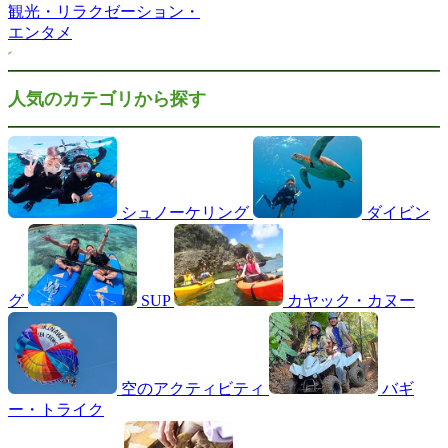
観光・リラクゼーション・
エンタメ
人気のカテゴリから探す
シュノーケリング
ダイビン
グ
SUP
カヤック・カヌー
空のアクティビティ
バギ
ー・トライク