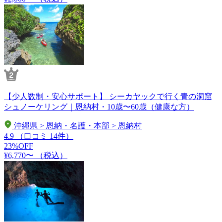
【少人数制・安心サポート】 シーカヤックで行く青の洞窟
シュノーケリング｜恩納村・10歳〜60歳（健康な方）
沖縄県 > 恩納・名護・本部 > 恩納村
4.9
（口コミ 14件）
23%OFF
¥6,770〜
（税込）