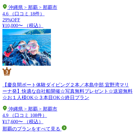
沖縄県 > 那覇 > 那覇市
4.6
（口コミ 18件）
29%OFF
¥10,000〜
（税込）
【慶良間ボート体験ダイビング２本／本島中部 宜野湾マリ
ーナ発】快適な自社船開催☆写真無料プレゼント☆送迎無料
☆お１人様OK☆３本目OK☆終日プラン
沖縄県 > 那覇 > 那覇市
4.9
（口コミ 108件）
¥17,600〜
（税込）
那覇のプランをすべて見る