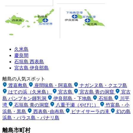
久米島
慶良間
石垣島
西表島
宮古島
伊良部島
離島の人気スポット
渡嘉敷島
座間味島・阿嘉島
ナガンヌ島・クエフ島
はての浜（久米島）
宮古島
宮古島 青の洞窟
宮古
島 パンプキン鍾乳洞
伊良部島・下地島
石垣島
川平
湾
石垣島 青の洞窟
八重干瀬（やびじ）
竹富島・小
浜島・黒島
西表島･由布島
ピナイサーラの滝
幻の島
浜島・バラス島・パナリ島
離島市町村