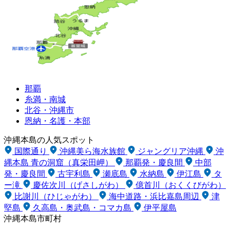
那覇
糸満・南城
北谷・沖縄市
恩納・名護・本部
沖縄本島の人気スポット
国際通り
沖縄美ら海水族館
ジャングリア沖縄
沖
縄本島 青の洞窟（真栄田岬）
那覇発・慶良間
中部
発・慶良間
古宇利島
瀬底島
水納島
伊江島
タ
ー滝
慶佐次川（げさしがわ）
億首川（おくくびがわ）
比謝川（ひじゃがわ）
海中道路・浜比嘉島周辺
津
堅島
久高島・奥武島・コマカ島
伊平屋島
沖縄本島市町村