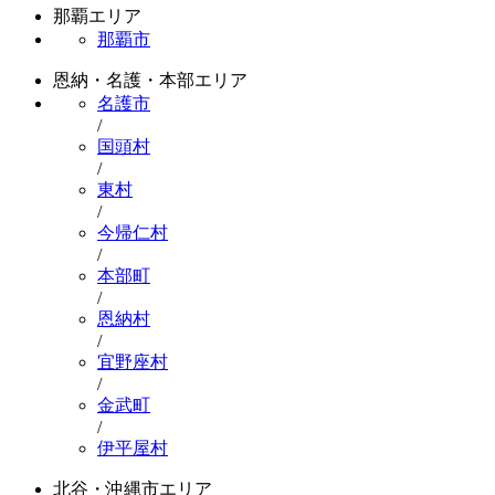
那覇エリア
那覇市
恩納・名護・本部エリア
名護市
/
国頭村
/
東村
/
今帰仁村
/
本部町
/
恩納村
/
宜野座村
/
金武町
/
伊平屋村
北谷・沖縄市エリア