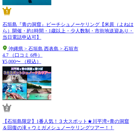
石垣島『青の洞窟』ビーチシュノーケリング【米原（よねは
ら）開催・約1時間・1歳以上・少人数制・市街地送迎あり・
当日電話申込可】
沖縄県 > 石垣島 西表島 > 石垣市
4.7
（口コミ 6件）
¥5,000〜
（税込）
【石垣島限定】1番人気！３大スポット★川平湾+青の洞窟
＆回復の滝＋ウミガメシュノーケリングツアー！！