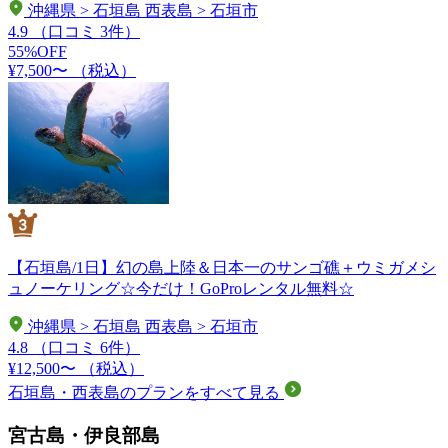
沖縄県 > 石垣島 西表島 > 石垣市
4.9
（口コミ 3件）
55%OFF
¥7,500〜
（税込）
【石垣島/1日】幻の島上陸＆日本一のサンゴ礁＋ウミガメシ
ュノーケリング☆今だけ！GoProレンタル無料☆
沖縄県 > 石垣島 西表島 > 石垣市
4.8
（口コミ 6件）
¥12,500〜
（税込）
石垣島・西表島のプランをすべて見る
宮古島・伊良部島