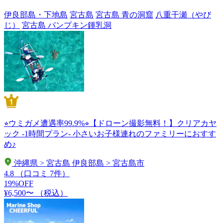
伊良部島・下地島
宮古島
宮古島 青の洞窟
八重干瀬（やび
じ）
宮古島 パンプキン鍾乳洞
⭐︎ウミガメ遭遇率99.9%⭐︎【ドローン撮影無料！】クリアカヤ
ック -1時間プラン- 小さいお子様連れのファミリーにおすす
め♪
沖縄県 > 宮古島 伊良部島 > 宮古島市
4.8
（口コミ 7件）
19%OFF
¥6,500〜
（税込）