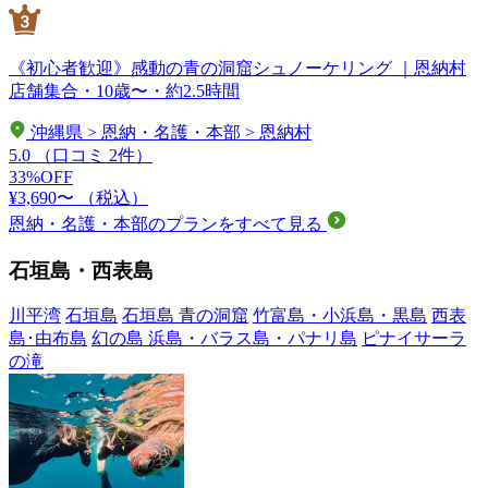
《初心者歓迎》感動の青の洞窟シュノーケリング ｜恩納村
店舗集合・10歳〜・約2.5時間
沖縄県 > 恩納・名護・本部 > 恩納村
5.0
（口コミ 2件）
33%OFF
¥3,690〜
（税込）
恩納・名護・本部のプランをすべて見る
石垣島・西表島
川平湾
石垣島
石垣島 青の洞窟
竹富島・小浜島・黒島
西表
島･由布島
幻の島 浜島・バラス島・パナリ島
ピナイサーラ
の滝