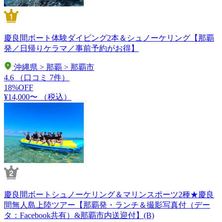
慶良間ボート体験ダイビング2本＆シュノーケリング【那覇
発／日帰りケラマ／事前予約がお得】
沖縄県 > 那覇 > 那覇市
4.6
（口コミ 7件）
18%OFF
¥14,000〜
（税込）
慶良間ボートシュノーケリング＆マリンスポーツ2種★慶良
間無人島上陸ツアー【那覇発・ランチ＆撮影写真付（デー
タ：Facebook共有）&那覇市内送迎付】(B)