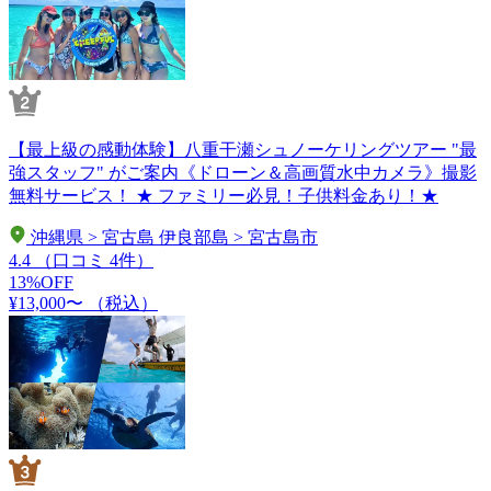
【最上級の感動体験】八重干瀬シュノーケリングツアー "最
強スタッフ" がご案内《ドローン＆高画質水中カメラ》撮影
無料サービス！ ★ ファミリー必見！子供料金あり！★
沖縄県 > 宮古島 伊良部島 > 宮古島市
4.4
（口コミ 4件）
13%OFF
¥13,000〜
（税込）